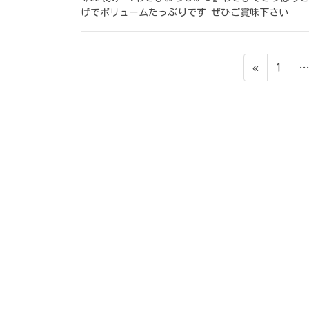
げでボリュームたっぷりです ぜひご賞味下さい
投
ペ
«
1
稿
ー
ジ
ナ
ビ
ゲ
ー
シ
ョ
ン