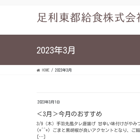
コ
ナ
ン
ビ
テ
ゲ
ン
ー
ツ
シ
に
ョ
2023年3月
移
ン
動
に
移
HOME
2023年3月
動
2023年3月1日
＜3月＞今月のおすすめ
3/9（木）手羽先風タレ唐揚げ 甘辛い味付けがや
(*^^*) ごまと黒胡椒が良いアクセントとなり、ご
[…]